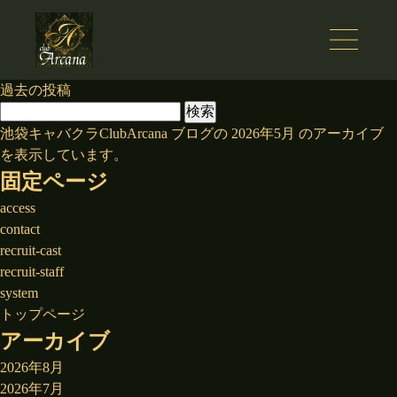
過去の投稿
投
検
稿
索:
池袋キャバクラClubArcana
ブログの 2026年5月 のアーカイブ
ナ
を表示しています。
固定ページ
ビ
access
ゲ
contact
ー
recruit-cast
recruit-staff
シ
system
ョ
トップページ
アーカイブ
ン
2026年8月
2026年7月